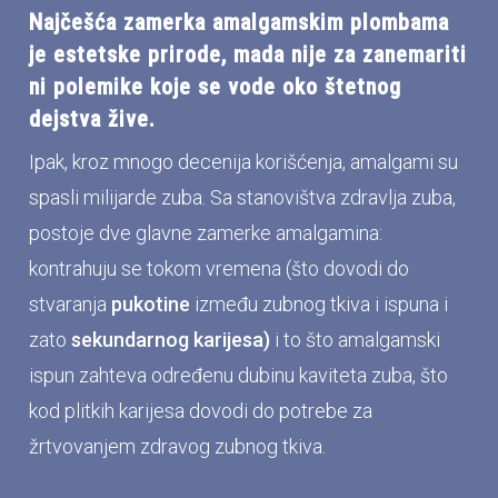
Najčešća zamerka amalgamskim plombama
je
estetske prirode
, mada nije za zanemariti
ni polemike koje se vode oko
štetnog
dejstva žive.
Ipak, kroz mnogo decenija korišćenja, amalgami su
spasli milijarde zuba. Sa stanovištva zdravlja zuba,
postoje dve glavne zamerke amalgamina:
kontrahuju se tokom vremena (što dovodi do
stvaranja
pukotine
između zubnog tkiva i ispuna i
zato
sekundarnog karijesa)
i to što amalgamski
ispun zahteva određenu dubinu kaviteta zuba, što
kod plitkih karijesa dovodi do potrebe za
žrtvovanjem zdravog zubnog tkiva.