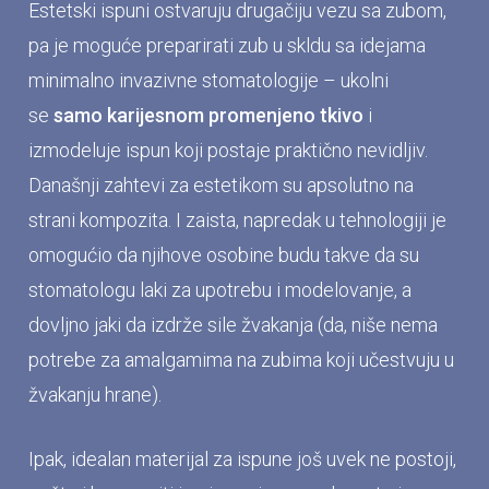
Estetski ispuni ostvaruju drugačiju vezu sa zubom,
pa je moguće preparirati zub u skldu sa idejama
minimalno invazivne stomatologije – ukolni
se
samo karijesnom promenjeno tkivo
i
izmodeluje ispun koji postaje praktično nevidljiv.
Današnji zahtevi za estetikom su apsolutno na
strani kompozita. I zaista, napredak u tehnologiji je
omogućio da njihove osobine budu takve da su
stomatologu laki za upotrebu i modelovanje, a
dovljno jaki da izdrže sile žvakanja (da, niše nema
potrebe za amalgamima na zubima koji učestvuju u
žvakanju hrane).
Ipak, idealan materijal za ispune još uvek ne postoji,