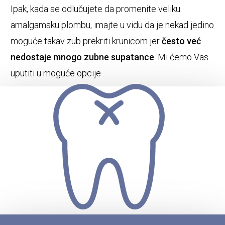
Ipak, kada se odlučujete da promenite veliku
amalgamsku plombu, imajte u vidu da je nekad jedino
moguće takav zub prekriti krunicom jer
često već
nedostaje mnogo zubne supatance
. Mi ćemo Vas
uputiti u moguće opcije .