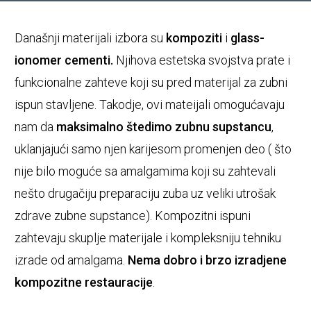
Današnji materijali izbora su
kompoziti
i
glass-
ionomer cementi.
Njihova estetska svojstva prate i
funkcionalne zahteve koji su pred materijal za zubni
ispun stavljene. Takodje, ovi mateijali omogućavaju
nam da
maksimalno štedimo zubnu supstancu
,
uklanjajući samo njen karijesom promenjen deo ( što
nije bilo moguće sa amalgamima koji su zahtevali
nešto drugačiju preparaciju zuba uz veliki utrošak
zdrave zubne supstance). Kompozitni ispuni
zahtevaju skuplje materijale i kompleksniju tehniku
izrade od amalgama.
Nema dobro i brzo izradjene
kompozitne restauracije
.