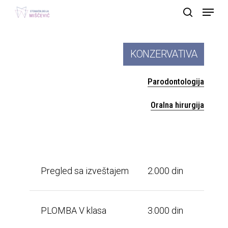
Menu
Skip
search
to
main
KONZERVATIVA
content
Parodontologija
Oralna hirurgija
Pregled sa izveštajem
2.000 din
PLOMBA V klasa
3.000 din