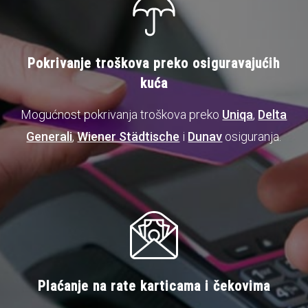
Pokrivanje troškova preko osiguravajućih
Kako očekujete odgovor?
kuća
Mogućnost pokrivanja troškova preko
Uniqa
,
Delta
Generali
,
Wiener Städtische
i
Dunav
osiguranja.
Unesite rešenje
9+1=?
Plaćanje na rate karticama i čekovima