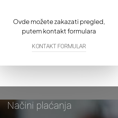
Ovde
možete
zakazati
pregled,
putem
kontakt
formulara
KONTAKT FORMULAR
Ime
Prezime
Načini
plaćanja