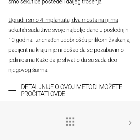
smo sekutiće poštedeli daljeg trošenja.
Ugradili smo 4 implantata, dva mosta na njima
i
sekutići sada žive svoje najbolje dane u poslednjih
10 godina. Iznenađen udobnošću prilikom žvakanja,
pacijent na kraju nije ni došao da se pozabavimo
jedinicama.Kaže da je shvatio da su sada deo
njegovog šarma.
DETALJNIJE O OVOJ METODI MOŽETE
PROČITATI OVDE