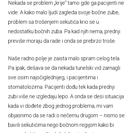
Nekada se problem „krije“ tamo gde ga pacijenti ne
vide. A kako malo ljudi zagleda svoje bočne zube,
problem sa trošenjem sekutića krio se u
nedostatku bočnih zuba. Pa kad njih nema, prednji
previše moraju da rade i onda se prebrzo troše.
Naše radno polje je zaista malo spram celog tela.
Pa ipak, dešava se da nekada tunelski vid zamagli
sve osim najočiglednijeg, i pacijentima i
stomatolozima. Pacijenti dođu tek kada prednji
zubi više ne izgledaju lepo. A onda se desi situacija
kada vi dođete zbog jednog problema, mi vam
objasnimo da se radi o nečemu drugom – nismo se
bavili sekutićima nego bočnom regijom kako bi