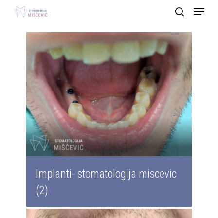
Menu
Skip
search
to
main
content
Implanti- stomatologija miscevic
(2)