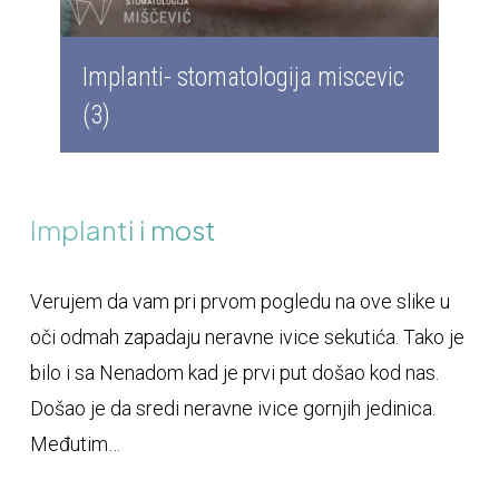
Implanti- stomatologija miscevic
(3)
Implanti i most
Verujem da vam pri prvom pogledu na ove slike u
oči odmah zapadaju neravne ivice sekutića. Tako je
bilo i sa Nenadom kad je prvi put došao kod nas.
Došao je da sredi neravne ivice gornjih jedinica.
Međutim…